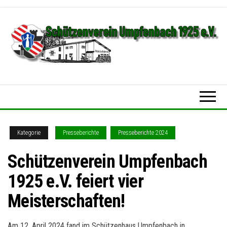
Zum
Inhalt
springen
Schützenverein
Umpfenbach
1925 e.V.
Kategorie
Presseberichte
Presseberichte 2024
Schützenverein Umpfenbach
1925 e.V. feiert vier
Meisterschaften!
Am 12. April 2024 fand im Schützenhaus Umpfenbach in