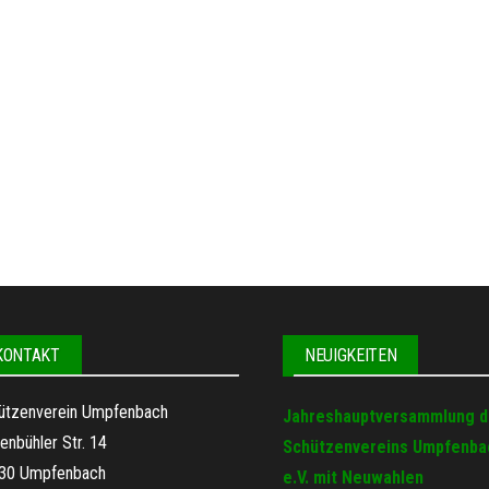
KONTAKT
NEUIGKEITEN
ützenverein Umpfenbach
Jahreshauptversammlung 
enbühler Str. 14
Schützenvereins Umpfenba
30 Umpfenbach
e.V. mit Neuwahlen