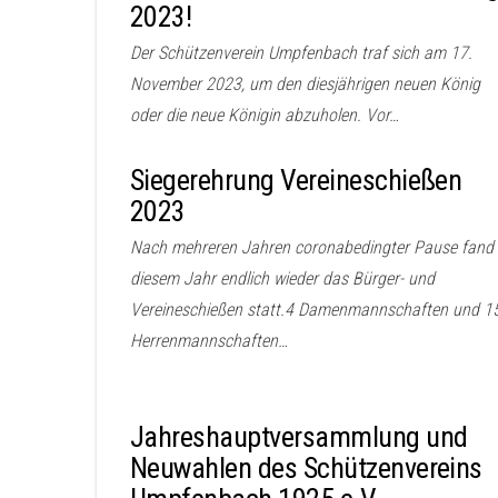
2023!
Der Schützenverein Umpfenbach traf sich am 17.
November 2023, um den diesjährigen neuen König
oder die neue Königin abzuholen. Vor…
Siegerehrung Vereineschießen
2023
Nach mehreren Jahren coronabedingter Pause fand 
diesem Jahr endlich wieder das Bürger- und
Vereineschießen statt.4 Damenmannschaften und 1
Herrenmannschaften…
Jahreshauptversammlung und
Neuwahlen des Schützenvereins