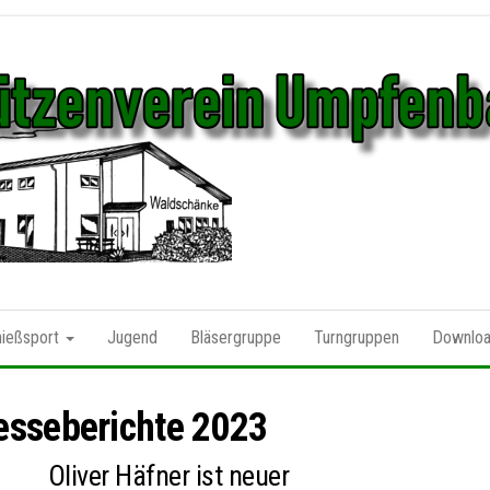
Schützenverein
Umpfenbach
ießsport
Jugend
Bläsergruppe
Turngruppen
Downlo
1925 e.V.
esseberichte 2023
g
Oliver Häfner ist neuer