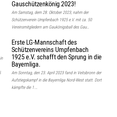
Gauschützenkönig 2023!
Am Samstag, dem 28. Oktober 2023, nahm der
Schützenverein Umpfenbach 1925 e.V. mit ca. 50
Vereinsmitgliedern am Gaukönigsball des Gau…
Erste LG-Mannschaft des
Schützenvereins Umpfenbach
1925 e.V. schafft den Sprung in die
in
Bayernliga.
5
Am Sonntag, den 23. April 2023 fand in Veitsbronn der
Aufstiegskampf in die Bayernliga Nord-West statt. Dort
kämpfte die 1.…