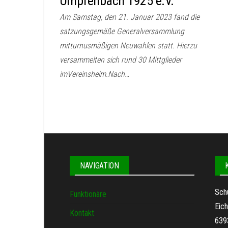
Umpfenbach 1925 e.V.
Am Samstag, den 21. Januar 2023 fand die
satzungsgemäße Generalversammlung
mitturnusmäßigen Neuwahlen statt. Hierzu
versammelten sich rund 30 Mittglieder
imVereinsheim.Nach…
NAVIGATION
Sch
Funktionäre
Eich
Kontakt
639