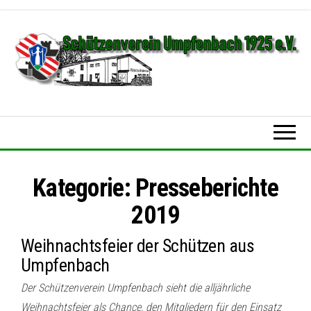
Zum
Inhalt
springen
Schützenverein
Umpfenbach
1925 e.V.
Kategorie:
Presseberichte
2019
Weihnachtsfeier der Schützen aus
Umpfenbach
Der Schützenverein Umpfenbach sieht die alljährliche
Weihnachtsfeier als Chance, den Mitgliedern für den Einsatz