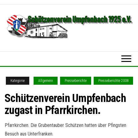
Zum
Inhalt
springen
Schützenverein
Umpfenbach
1925 e.V.
Kategorie
Allgemein
Presseberichte
Presseberichte 2008
Schützenverein Umpfenbach
zugast in Pfarrkirchen.
Pfarrkirchen. Die Grubentauber Schützen hatten über Pfingsten
Besuch aus Unterfranken.