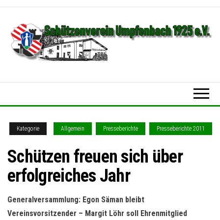
Zum
Inhalt
springen
Schützenverein
Umpfenbach
1925 e.V.
Kategorie
Allgemein
Presseberichte
Presseberichte 2011
Schützen freuen sich über
erfolgreiches Jahr
Generalversammlung: Egon Säman bleibt
Vereinsvorsitzender – Margit Löhr soll Ehrenmitglied