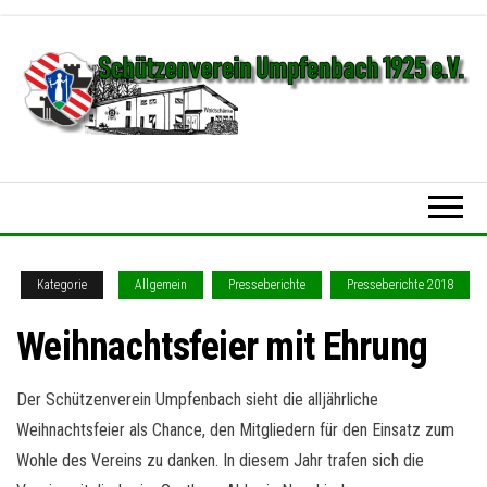
Zum
Inhalt
springen
Schützenverein
Umpfenbach
1925 e.V.
Kategorie
Allgemein
Presseberichte
Presseberichte 2018
Weihnachtsfeier mit Ehrung
Der Schützenverein Umpfenbach sieht die alljährliche
Weihnachtsfeier als Chance, den Mitgliedern für den Einsatz zum
Wohle des Vereins zu danken. In diesem Jahr trafen sich die